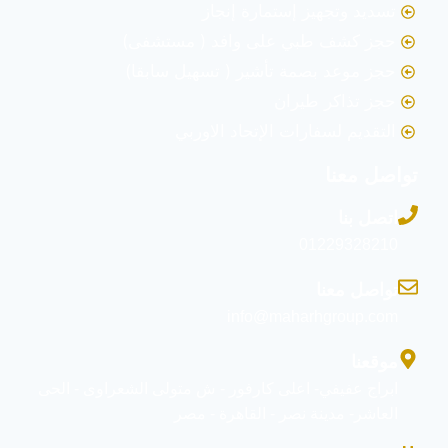
تسديد وتجهيز إستمارة إنجاز
حجز كشف طبي على وافد ( مستشفى)
حجز موعد بصمة تأشير ( تسهيل سابقا)
حجز تذاكر طيران
التقديم لسفارات الإتحاد الاوربي
تواصل معنا
اتصل بنا
01229328210
تواصل معنا
info@maharhgroup.com
موقعنا
ابراج عفيفي- اعلى كارفور - ش متولى الشعراوى - الحى
العاشر- مدينة نصر - القاهرة - مصر