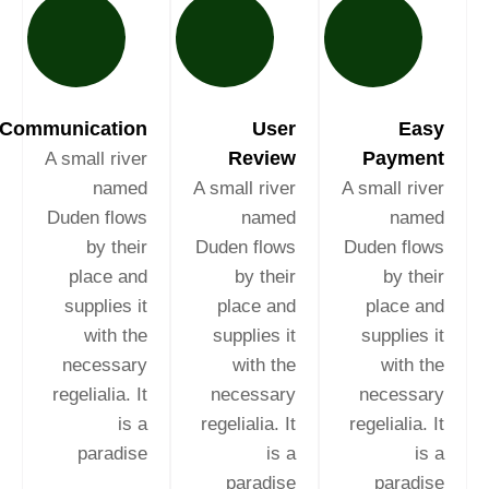
Communication
User
Easy
Review
Payment
A small river
named
A small river
A small river
Duden flows
named
named
by their
Duden flows
Duden flows
place and
by their
by their
supplies it
place and
place and
with the
supplies it
supplies it
necessary
with the
with the
regelialia. It
necessary
necessary
is a
regelialia. It
regelialia. It
paradise
is a
is a
paradise
paradise