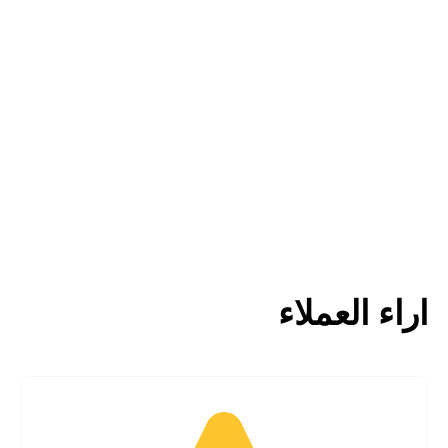
ابدأ إجراءاتك مع مهارة جروب
جميع خدمات التوظيف والسفر
في مكان واحد
اراء العملاء