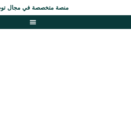
منصة متخصصة في مجال توظيف المصري
مهارة جروب لخدمات التوظيف والسفر
توظيف المصريين
بالخارج وإنهاء إجراءات
السفر والتأشيرات
مهارة جروب منصة متخصصة تساعد أصحاب الأعمال في دول