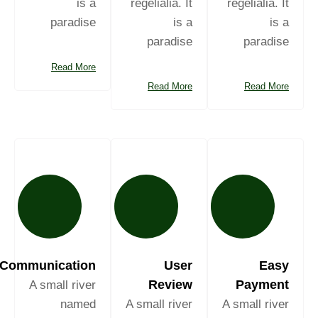
is a
regelialia. It
regelialia. It
paradise
is a
is a
paradise
paradise
Read More
Read More
Read More
Communication
User
Easy
Review
Payment
A small river
named
A small river
A small river