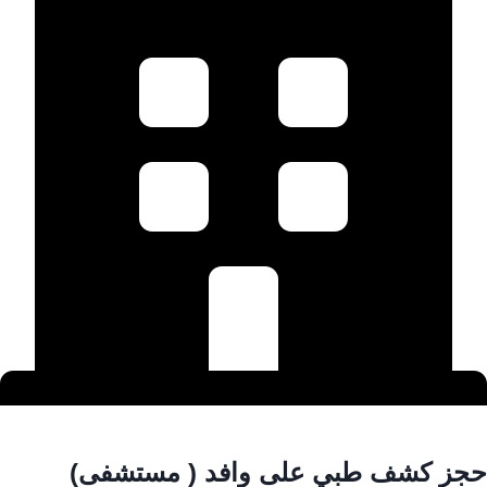
حجز كشف طبي على وافد ( مستشفى)