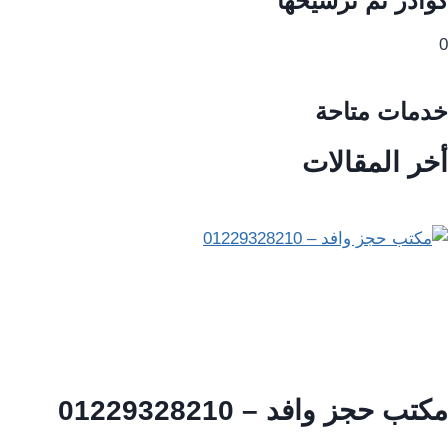
كوادر تم ترشيحها
0
خدمات متاحة
أخر المقالات
مكتب حجز وافد – 01229328210