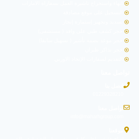
انهاء واستخراج تاشيرة العمل بسفاراة الامارات
التسجيل على موقع مصادقة
تسديد وتجهيز إستمارة إنجاز
حجز كشف طبي على وافد ( مستشفى)
حجز موعد بصمة تأشير ( تسهيل سابقا)
حجز تذاكر طيران
التقديم لسفارات الإتحاد الاوربي
تواصل معنا
اتصل بنا
01229328210
تواصل معنا
info@maharhgroup.com
موقعنا
ابراج عفيفي- اعلى كارفور - ش متولى الشعراوى - الحى