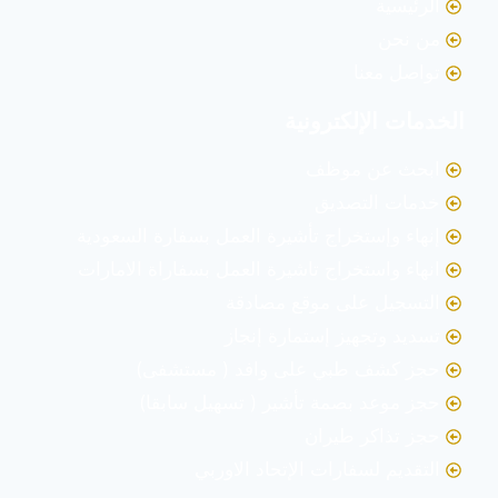
الرئيسية
من نحن
تواصل معنا
الخدمات الإلكترونية
ابحث عن موظف
خدمات التصديق
إنهاء وإستخراج تأشيرة العمل بسفارة السعودية
انهاء واستخراج تاشيرة العمل بسفاراة الامارات
التسجيل على موقع مصادقة
تسديد وتجهيز إستمارة إنجاز
حجز كشف طبي على وافد ( مستشفى)
حجز موعد بصمة تأشير ( تسهيل سابقا)
حجز تذاكر طيران
التقديم لسفارات الإتحاد الاوربي