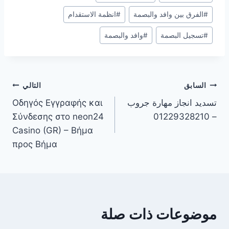
#
الفرق بين وافد والبصمة
#
انظمة الاستقدام
#
تسجيل البصمة
#
وافد والبصمة
السابق
التالي
تسديد انجاز مهارة جروب
Οδηγός Εγγραφής και
Σύνδεσης στο neon24
– 01229328210
Casino (GR) – Βήμα
προς Βήμα
موضوعات ذات صلة