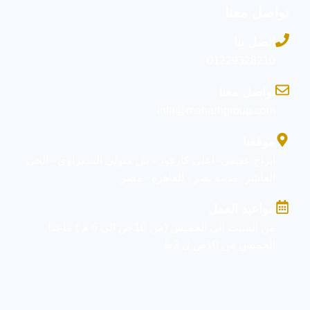
تواصل معنا
اتصل بنا
01229328210
تواصل معنا
info@maharhgroup.com
موقعنا
ابراج عفيفي- اعلى كارفور - ش متولى الشعراوى - الحى
العاشر- مدينة نصر - القاهرة - مصر
مواعيد العمل
من السبت الى الخميس (من 10 ص الى 6 م ) ماعدا
الخميس من 10ص ل 2ظ