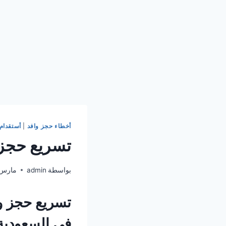
أخطاء حجز وافد
|
أستقدام 
تسريع حجز وافد – 
بواسطة
admin
مارس 4, 26
تسريع حجز
و
في السعودية