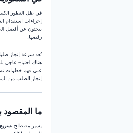
في ظل التطور الكبير
إجراءات استقدام العم
يبحثون عن أفضل ال
رفضها.
تُعد سرعة إنجاز طلب
هناك احتياج عاجل للعم
على فهم خطوات تسري
إنجاز الطلب من المر
ما المقصود ب
يشير مصطلح
تسريع 