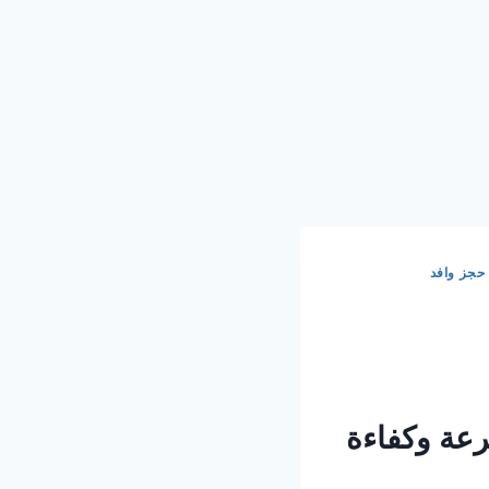
جز وافد
سرعة وكفاءة