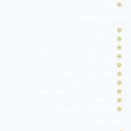
تواصل معنا
الخدمات الإلكترونية
ابحث عن موظف
خدمات التصديق
إنهاء وإستخراج تأشيرة العمل بسفارة السعودية
انهاء واستخراج تاشيرة العمل بسفاراة الامارات
التسجيل على موقع مصادقة
تسديد وتجهيز إستمارة إنجاز
حجز كشف طبي على وافد ( مستشفى)
حجز موعد بصمة تأشير ( تسهيل سابقا)
حجز تذاكر طيران
التقديم لسفارات الإتحاد الاوربي
تواصل معنا