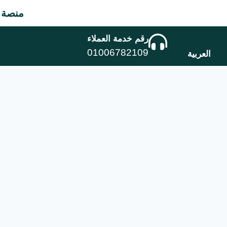
منصة متخصصة في
رقم خدمة العملاء
01006782109
العربية