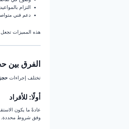
التزام بالمواعيد
دعم فني متواص
هذه المميزات تجعل ع
الفرق بين حج
تختلف إجراءات
حجز 
أولًا: للأفراد
عادةً ما يكون الاستق
وفق شروط محددة.