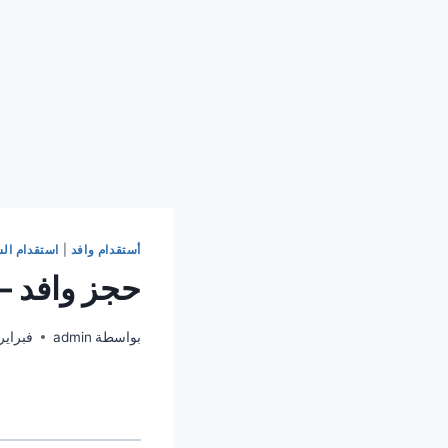
أستقدام وافد
|
استقدام الش
حجز وافد – 1229328210
بواسطة
admin
فبراير 15, 26