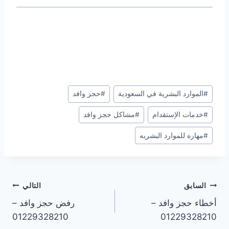
#
الموارد البشرية في السعودية
#
حجز وافد
#
خدمات الإستقدام
#
مشاكل حجز وافد
#
مهاره للموارد البشريه
السابق
التالي
أخطاء حجز وافد –
رفض حجز وافد –
01229328210
01229328210