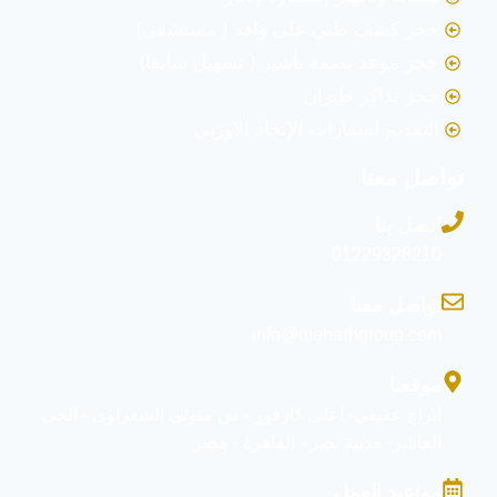
حجز كشف طبي على وافد ( مستشفى)
حجز موعد بصمة تأشير ( تسهيل سابقا)
حجز تذاكر طيران
التقديم لسفارات الإتحاد الاوربي
تواصل معنا
اتصل بنا
01229328210
تواصل معنا
info@maharhgroup.com
موقعنا
ابراج عفيفي- اعلى كارفور - ش متولى الشعراوى - الحى
العاشر- مدينة نصر - القاهرة - مصر
مواعيد العمل