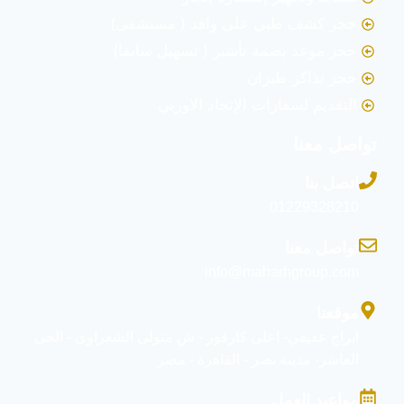
حجز كشف طبي على وافد ( مستشفى)
حجز موعد بصمة تأشير ( تسهيل سابقا)
حجز تذاكر طيران
التقديم لسفارات الإتحاد الاوربي
تواصل معنا
اتصل بنا
01229328210
تواصل معنا
info@maharhgroup.com
موقعنا
ابراج عفيفي- اعلى كارفور - ش متولى الشعراوى - الحى
العاشر- مدينة نصر - القاهرة - مصر
مواعيد العمل