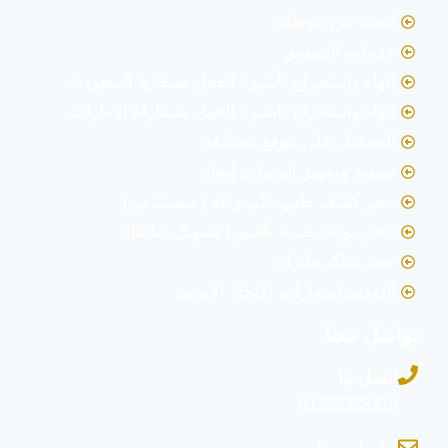
ابحث عن موظف
خدمات التصديق
إنهاء وإستخراج تأشيرة العمل بسفارة السعودية
انهاء واستخراج تاشيرة العمل بسفاراة الامارات
التسجيل على موقع مصادقة
تسديد وتجهيز إستمارة إنجاز
حجز كشف طبي على وافد ( مستشفى)
حجز موعد بصمة تأشير ( تسهيل سابقا)
حجز تذاكر طيران
التقديم لسفارات الإتحاد الاوربي
تواصل معنا
اتصل بنا
01229328210