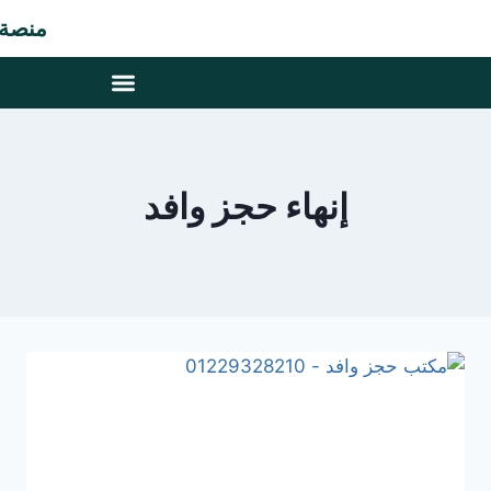
منصة م
إنهاء حجز وافد