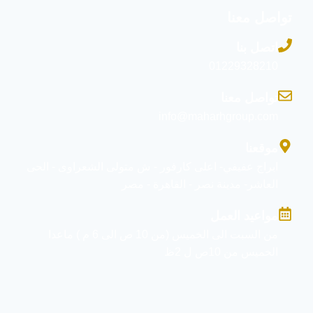
تواصل معنا
اتصل بنا
01229328210
تواصل معنا
info@maharhgroup.com
موقعنا
ابراج عفيفي- اعلى كارفور - ش متولى الشعراوى - الحى
العاشر- مدينة نصر - القاهرة - مصر
مواعيد العمل
من السبت الى الخميس (من 10 ص الى 6 م ) ماعدا
الخميس من 10ص ل 2ظ