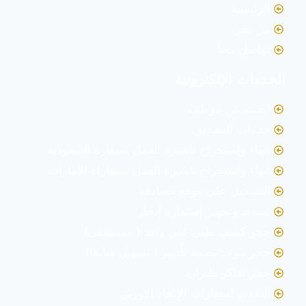
الرئيسية
من نحن
تواصل معنا
الخدمات الإلكترونية
ابحث عن موظف
خدمات التصديق
إنهاء وإستخراج تأشيرة العمل بسفارة السعودية
انهاء واستخراج تاشيرة العمل بسفاراة الامارات
التسجيل على موقع مصادقة
تسديد وتجهيز إستمارة إنجاز
حجز كشف طبي على وافد ( مستشفى)
حجز موعد بصمة تأشير ( تسهيل سابقا)
حجز تذاكر طيران
التقديم لسفارات الإتحاد الاوربي