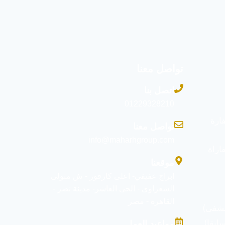
تواصل معنا
اتصل بنا
01229328210
ارة
تواصل معنا
info@maharhgroup.com
اراة
موقعنا
ابراج عفيفي- اعلى كارفور - ش متولى
الشعراوى - الحى العاشر- مدينة نصر -
القاهرة - مصر
شفى)
ابقا)
مواعيد العمل