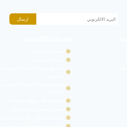
ارسال
مة
الخدمات الإلكترونية
ة
ابحث عن موظف
خدمات التصديق
عنا
إنهاء وإستخراج تأشيرة العمل بسف
السعودية
انهاء واستخراج تاشيرة العمل بسف
الامارات
التسجيل على موقع مصادقة
تسديد وتجهيز إستمارة إنجاز
حجز كشف طبي على وافد ( مست
حجز موعد بصمة تأشير ( تسهيل س