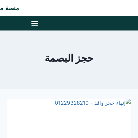
منصة متخص
حجز البصمة