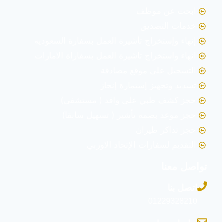
ابحث عن موظف
خدمات التصديق
إنهاء وإستخراج تأشيرة العمل بسفارة السعودية
انهاء واستخراج تاشيرة العمل بسفاراة الامارات
التسجيل على موقع مصادقة
تسديد وتجهيز إستمارة إنجاز
حجز كشف طبي على وافد ( مستشفى)
حجز موعد بصمة تأشير ( تسهيل سابقا)
حجز تذاكر طيران
التقديم لسفارات الإتحاد الاوربي
تواصل معنا
اتصل بنا
01229328210