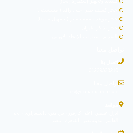
تسديد وتجهيز إستمارة إنجاز
حجز كشف طبي على وافد ( مستشفى)
حجز موعد بصمة تأشير ( تسهيل سابقا)
حجز تذاكر طيران
التقديم لسفارات الإتحاد الاوربي
تواصل معنا
اتصل بنا
01229328210
تواصل معنا
info@maharhgroup.com
موقعنا
ابراج عفيفي- اعلى كارفور - ش متولى الشعراوى - الحى
العاشر- مدينة نصر - القاهرة - مصر