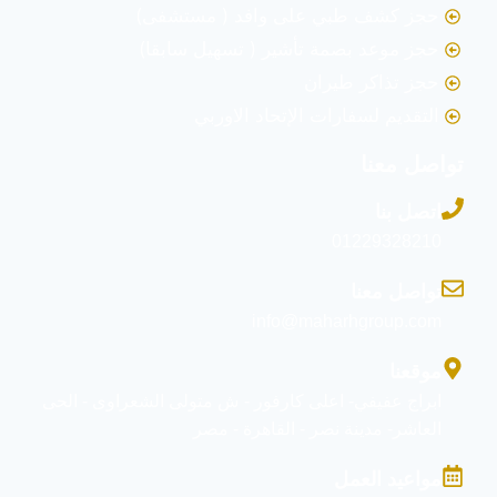
حجز كشف طبي على وافد ( مستشفى)
حجز موعد بصمة تأشير ( تسهيل سابقا)
حجز تذاكر طيران
التقديم لسفارات الإتحاد الاوربي
تواصل معنا
اتصل بنا
01229328210
تواصل معنا
info@maharhgroup.com
موقعنا
ابراج عفيفي- اعلى كارفور - ش متولى الشعراوى - الحى
العاشر- مدينة نصر - القاهرة - مصر
مواعيد العمل