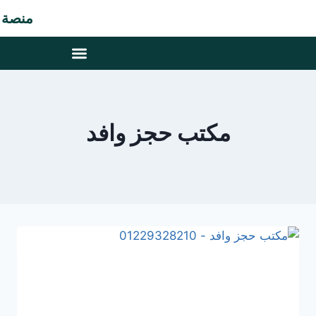
منصة مت
مكتب حجز وافد