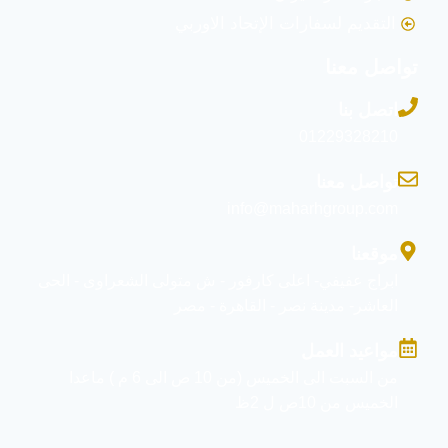
التقديم لسفارات الإتحاد الاوربي
تواصل معنا
اتصل بنا
01229328210
تواصل معنا
info@maharhgroup.com
موقعنا
ابراج عفيفي- اعلى كارفور - ش متولى الشعراوى - الحى
العاشر- مدينة نصر - القاهرة - مصر
مواعيد العمل
من السبت الى الخميس (من 10 ص الى 6 م ) ماعدا
الخميس من 10ص ل 2ظ