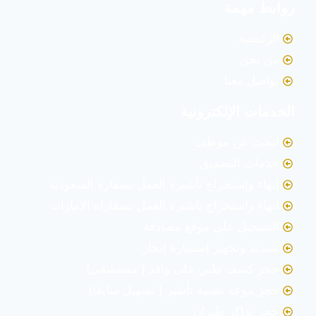
روابط مهمة
الرئيسية
من نحن
تواصل معنا
الخدمات الإلكترونية
ابحث عن موظف
خدمات التصديق
إنهاء وإستخراج تأشيرة العمل بسفارة السعودية
انهاء واستخراج تاشيرة العمل بسفاراة الامارات
التسجيل على موقع مصادقة
تسديد وتجهيز إستمارة إنجاز
حجز كشف طبي على وافد ( مستشفى)
حجز موعد بصمة تأشير ( تسهيل سابقا)
حجز تذاكر طيران